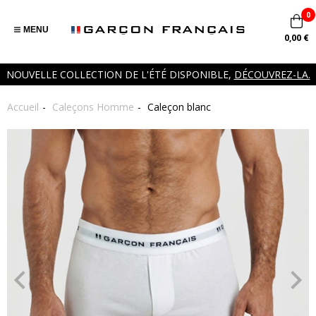
0
MENU
0,00 €
NOUVELLE COLLECTION DE L'ÉTÉ DISPONIBLE,
DÉCOUVREZ-LA.
Accueil
Caleçons Homme
Caleçon blanc