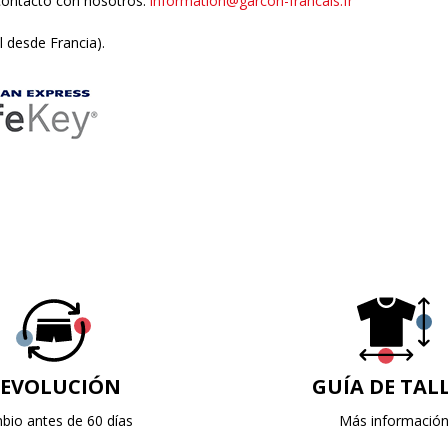
contacto con nosotros:
information@garcon-francais.fr
l desde Francia).
EVOLUCIÓN
GUÍA DE TAL
bio antes de 60 días
Más informació