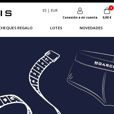
0
ES
|
EUR
Conexión a mi cuenta
0,00 €
CHEQUES REGALO
LOTES
NOVEDADES