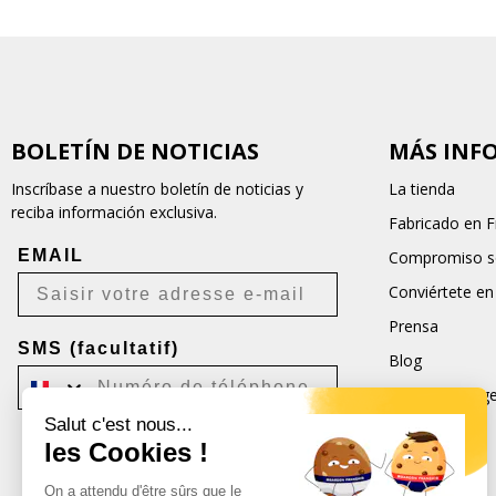
BOLETÍN DE NOTICIAS
MÁS INF
Inscríbase a nuestro boletín de noticias y
La tienda
reciba información exclusiva.
Fabricado en F
EMAIL
Compromiso so
Conviértete en
Prensa
SMS (facultatif)
Blog
Condiciones ge
Salut c'est nous...
CGU
les Cookies !
Je m'inscris
On a attendu d'être sûrs que le