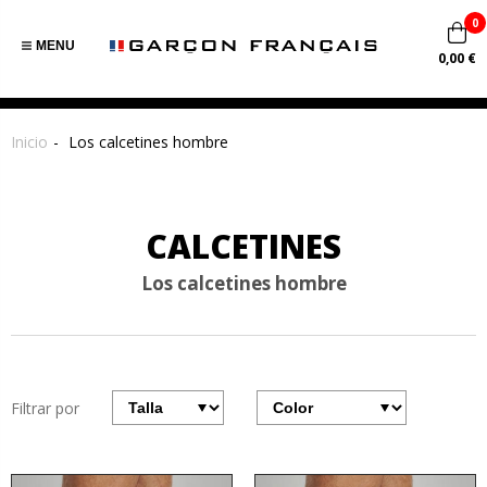
0
MENU
0,00 €
Inicio
Los calcetines hombre
CALCETINES
Los calcetines hombre
Filtrar por
Filtrar
Filter
por
par
talla
couleurs