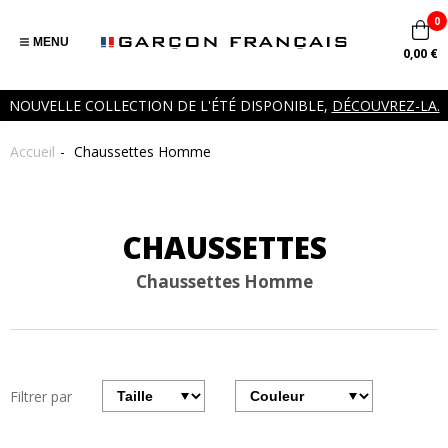
0
MENU
0,00 €
NOUVELLE COLLECTION DE L'ÉTÉ DISPONIBLE,
DÉCOUVREZ-LA.
Accueil
Chaussettes Homme
CHAUSSETTES
Chaussettes Homme
Filtrer par
Filtrer
Filter
par
par
taille
couleurs