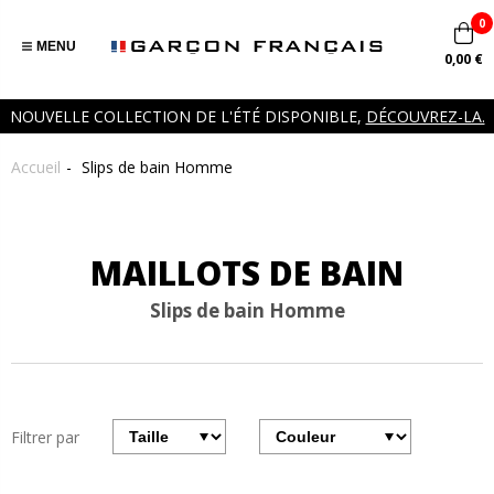
0
MENU
0,00 €
NOUVELLE COLLECTION DE L'ÉTÉ DISPONIBLE,
DÉCOUVREZ-LA.
Accueil
Slips de bain Homme
MAILLOTS DE BAIN
Slips de bain Homme
Filtrer par
Filtrer
Filter
par
par
taille
couleurs