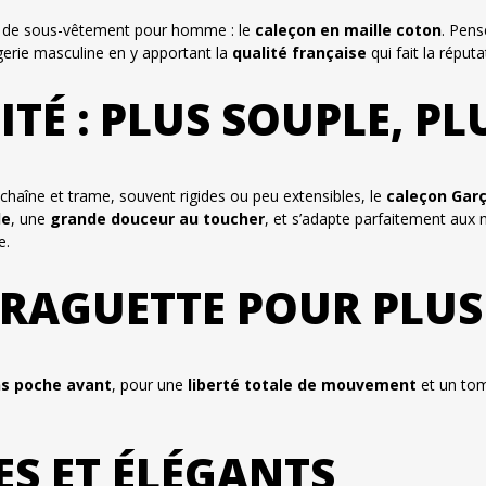
e de sous-vêtement pour homme : le
caleçon en maille coton
. Pens
ingerie masculine en y apportant la
qualité française
qui fait la réput
ITÉ : PLUS SOUPLE, P
 chaîne et trame, souvent rigides ou peu extensibles, le
caleçon Garç
le
, une
grande douceur au toucher
, et s’adapte parfaitement aux
e.
RAGUETTE POUR PLUS 
s poche avant
, pour une
liberté totale de mouvement
et un tom
ES ET ÉLÉGANTS