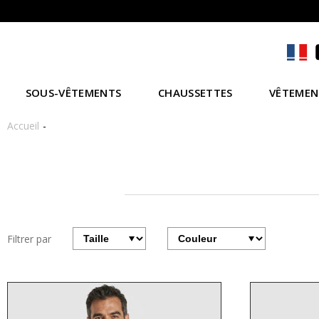
SOUS-VÊTEMENTS
CHAUSSETTES
VÊTEMEN
Accueil
Caleçons Homme
Filtrer par
Filtrer
Filter
par
par
taille
couleurs