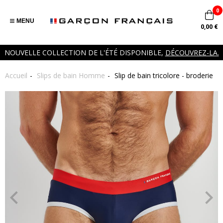
0
MENU
0,00 €
NOUVELLE COLLECTION DE L'ÉTÉ DISPONIBLE,
DÉCOUVREZ-LA.
Accueil
Slips de bain Homme
Slip de bain tricolore - broderie