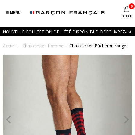
0
MENU
0,00 €
NOUVELLE COLLECTION DE L'ÉTÉ DISPONIBLE,
DÉCOUVREZ-LA.
Accueil
Chaussettes Homme
Chaussettes Bûcheron rouge