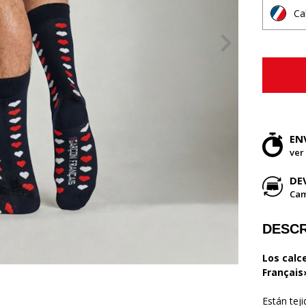
Ca
EN
ver
DE
Cam
DESCR
Los calc
Français
Están teji