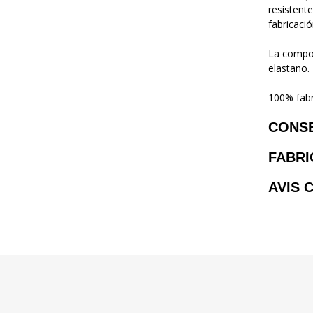
resistente
fabricaci
La compos
elastano.
100% fabr
CONS
FABRI
AVIS 