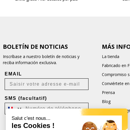
BOLETÍN DE NOTICIAS
MÁS INF
Inscríbase a nuestro boletín de noticias y
La tienda
reciba información exclusiva.
Fabricado en F
EMAIL
Compromiso so
Conviértete en
Prensa
SMS (facultatif)
Blog
Condiciones ge
Salut c'est nous...
CGU
les Cookies !
Je m'inscris