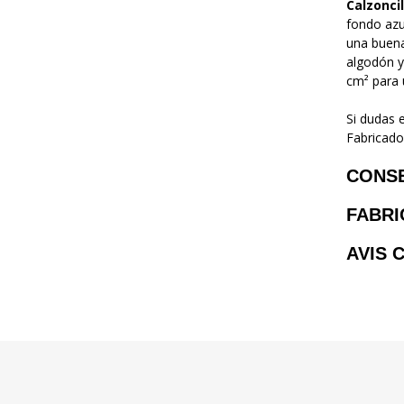
Calzoncil
fondo azu
una buena
algodón y
cm² para u
Si dudas 
Fabricado
CONS
FABRI
AVIS 