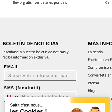
Envío gratis : ver detalles por país
Cam
BOLETÍN DE NOTICIAS
MÁS INF
Inscríbase a nuestro boletín de noticias y
La tienda
reciba información exclusiva.
Fabricado en F
EMAIL
Compromiso so
Conviértete en
Prensa
SMS (facultatif)
Blog
Condiciones ge
Salut c'est nous...
CGU
les Cookies !
Je m'inscris