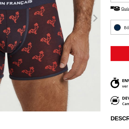
Guía
Bó
EN
ver
DE
Cam
DESCR