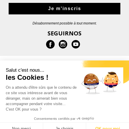
Je m'inscris
Désabonnement possible à tout moment.
SEGUIRNOS
MÁS INFORMACIONES
Salut c'est nous...
les Cookies !
AYUDA
On a attendu d'être sûrs que le contenu de
ce site vous intéresse avant de vous
CONTACTOS
déranger, mais on aimerait bien vous
accompagner pendant votre visite...
C'est OK pour vous ?
Consentements certifiés par
© 2026 - Garçon Français |
Indicaciones legales
Non merci
Je choisis
OK pour moi