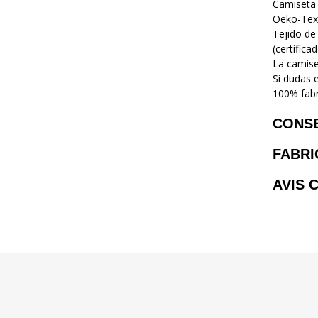
Camiseta 
Oeko-Tex
Tejido de
(certific
La camiset
Si dudas 
100% fabr
CONS
FABRI
AVIS 