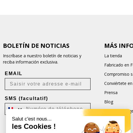
BOLETÍN DE NOTICIAS
MÁS INF
Inscríbase a nuestro boletín de noticias y
La tienda
reciba información exclusiva.
Fabricado en F
EMAIL
Compromiso so
Conviértete en
Prensa
SMS (facultatif)
Blog
Condiciones ge
Salut c'est nous...
CGU
les Cookies !
Je m'inscris