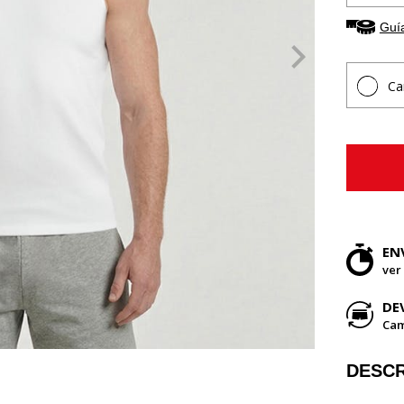
Guía
Ca
EN
ver
DE
Cam
DESCR