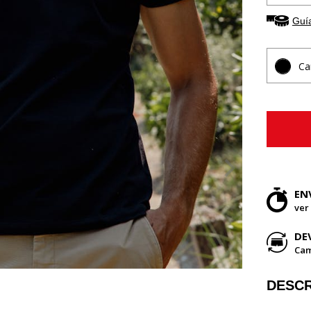
Guía
Ca
EN
ver
DE
Cam
DESCR