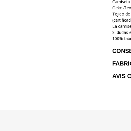
Camiseta 
Oeko-Tex
Tejido de
(certific
La camise
Si dudas 
100% fabr
CONS
FABRI
AVIS 