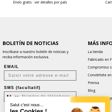
Envío gratis : ver detalles por país
Cam
BOLETÍN DE NOTICIAS
MÁS INF
Inscríbase a nuestro boletín de noticias y
La tienda
reciba información exclusiva.
Fabricado en F
EMAIL
Compromiso so
Conviértete en
Prensa
SMS (facultatif)
Blog
Condiciones ge
Salut c'est nous...
CGU
les Cookies !
Je m'inscris