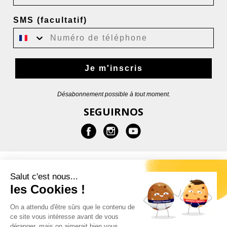
SMS (facultatif)
Je m'inscris
Désabonnement possible à tout moment.
SEGUIRNOS
MÁS INFORMACIONES
Salut c'est nous...
les Cookies !
AYUDA
On a attendu d'être sûrs que le contenu de
ce site vous intéresse avant de vous
CONTACTOS
déranger, mais on aimerait bien vous