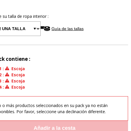
e su talla de
ropa interior
:
Guía de las tallas
ck contiene :
1
:
Escoja
2
:
Escoja
3
:
Escoja
4
:
Escoja
 o más productos seleccionados en su pack ya no están
ponibles. Por favor, seleccione una declinación diferente.
Añadir a la cesta