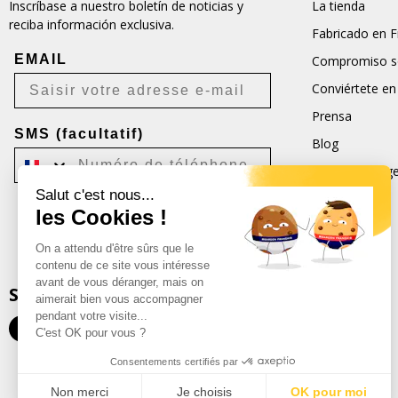
Inscríbase a nuestro boletín de noticias y
La tienda
reciba información exclusiva.
Fabricado en F
EMAIL
Compromiso so
Conviértete en
Prensa
SMS (facultatif)
Blog
Condiciones ge
Salut c'est nous...
CGU
les Cookies !
Je m'inscris
On a attendu d'être sûrs que le
Désabonnement possible à tout moment.
contenu de ce site vous intéresse
avant de vous déranger, mais on
SEGUIRNOS
aimerait bien vous accompagner
pendant votre visite...
C'est OK pour vous ?
Consentements certifiés par
Non merci
Je choisis
OK pour moi