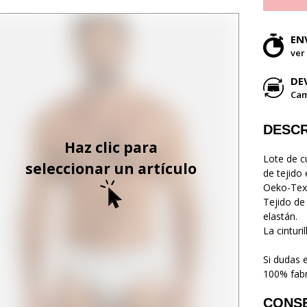
EN
ver
DE
Cam
DESCR
Haz clic para
Lote de c
seleccionar un artículo
de tejido 
Oeko-Tex
Tejido de
elastán.
La cinturi
Si dudas 
100% fabr
CONS