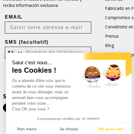
reciba información exclusiva.
Fabricado en F
EMAIL
Compromiso so
Conviértete en
Prensa
SMS (facultatif)
Blog
Condiciones ge
Salut c'est nous...
CGU
les Cookies !
Je m'inscris
On a attendu d'être sûrs que le
Désabonnement possible à tout moment.
contenu de ce site vous intéresse
avant de vous déranger, mais on
SEGUIRNOS
aimerait bien vous accompagner
pendant votre visite...
C'est OK pour vous ?
Consentements certifiés par
Non merci
Je choisis
OK pour moi