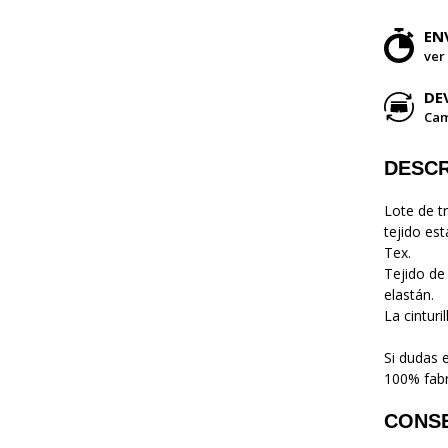
EN
ver
DE
Cam
DESCR
Lote de tr
tejido est
Tex.
Tejido de
elastán.
La cinturi
Si dudas 
100% fabr
CONS