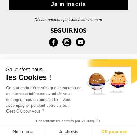
Je m'inscris
Désabonnement possible à tout moment.
SEGUIRNOS
MÁS INFORMACIONES
Salut c'est nous...
les Cookies !
AYUDA
On a attendu d'être sûrs que le contenu de
ce site vous intéresse avant de vous
CONTACTOS
déranger, mais on aimerait bien vous
accompagner pendant votre visite...
C'est OK pour vous ?
Consentements certifiés par
© 2026 - Garçon Français |
Indicaciones legales
Non merci
Je choisis
OK pour moi