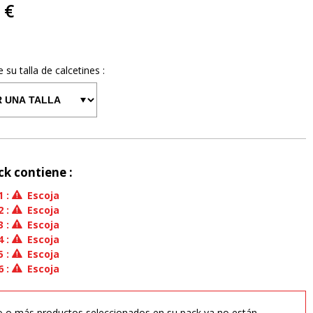
 €
e su talla de
calcetines
:
ck contiene :
1
:
Escoja
2
:
Escoja
3
:
Escoja
4
:
Escoja
5
:
Escoja
6
:
Escoja
 o más productos seleccionados en su pack ya no están