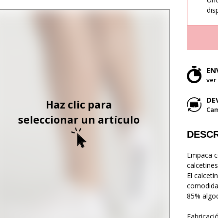
dis
EN
ver
DE
Haz clic para
Cam
seleccionar un artículo
DESCR
Empaca co
calcetines 
El calcet
comodida
85% algod
Fabricaci