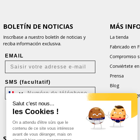
BOLETÍN DE NOTICIAS
MÁS INF
Inscríbase a nuestro boletín de noticias y
La tienda
reciba información exclusiva.
Fabricado en F
EMAIL
Compromiso so
Conviértete en
Prensa
SMS (facultatif)
Blog
Condiciones ge
Salut c'est nous...
CGU
les Cookies !
Je m'inscris
On a attendu d'être sûrs que le
Désabonnement possible à tout moment.
contenu de ce site vous intéresse
avant de vous déranger, mais on
SEGUIRNOS