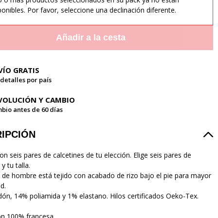
ponibles. Por favor, seleccione una declinación diferente.
Añadir a la cesta
VÍO GRATIS
 detalles por país
VOLUCIÓN Y CAMBIO
bio antes de 60 días
IPCIÓN
n seis pares de calcetines de tu elección. Elige seis pares de
y tu talla.
ín de hombre está tejido con acabado de rizo bajo el pie para mayor
d.
ón, 14% poliamida y 1% elastano. Hilos certificados Oeko-Tex.
ón 100% francesa.