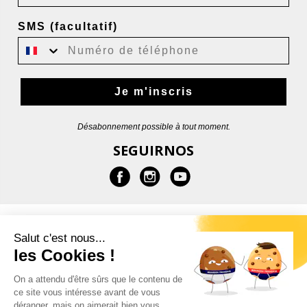
SMS (facultatif)
Je m'inscris
Désabonnement possible à tout moment.
SEGUIRNOS
MÁS INFORMACIONES
Salut c'est nous...
les Cookies !
AYUDA
On a attendu d'être sûrs que le contenu de
ce site vous intéresse avant de vous
CONTACTOS
déranger, mais on aimerait bien vous