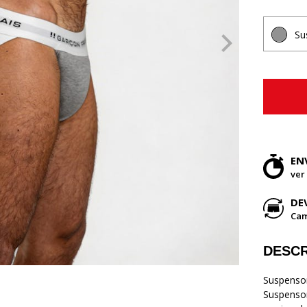
Su
EN
ver
DE
Cam
DESCR
Suspensori
Suspensor