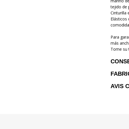
marino de
tejido de
Cinturilla
Elásticos
comodidad
Para gara
más ancha
Tome su t
CONS
FABRI
AVIS 