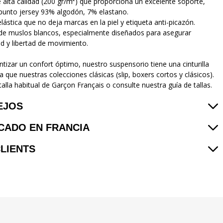
 alta calidad (200 gr/m²) que proporciona un excelente soporte,
 punto jersey 93% algodón, 7% elastano.
 elástica que no deja marcas en la piel y etiqueta anti-picazón.
 de muslos blancos, especialmente diseñados para asegurar
 y libertad de movimiento.
ntizar un confort óptimo, nuestro suspensorio tiene una cinturilla
 que nuestras colecciones clásicas (slip, boxers cortos y clásicos).
alla habitual de Garçon Français o consulte nuestra guía de tallas.
EJOS
CADO EN FRANCIA
CLIENTS