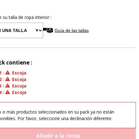
e su talla de
ropa interior
:
Guía de las tallas
ck contiene :
1
:
Escoja
2
:
Escoja
3
:
Escoja
4
:
Escoja
 o más productos seleccionados en su pack ya no están
ponibles. Por favor, seleccione una declinación diferente.
Añadir a la cesta