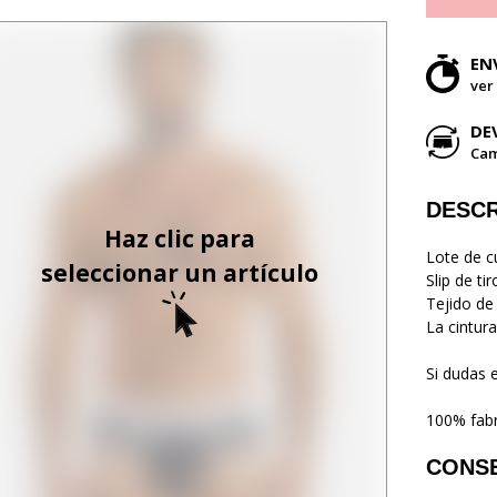
EN
ver
DE
Cam
DESCR
Haz clic para
Lote de c
seleccionar un artículo
Slip de ti
Tejido de
La cintura
Si dudas 
100% fabr
CONS