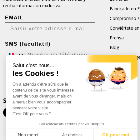
reciba información exclusiva.
Fabricado en F
EMAIL
Compromiso so
Conviértete en
Prensa
SMS (facultatif)
Blog
Condiciones ge
Salut c'est nous...
CGU
les Cookies !
Je m'inscris
On a attendu d'être sûrs que le
Désabonnement possible à tout moment.
contenu de ce site vous intéresse
avant de vous déranger, mais on
SEGUIRNOS
aimerait bien vous accompagner
pendant votre visite...
C'est OK pour vous ?
Consentements certifiés par
Non merci
Je choisis
OK pour moi