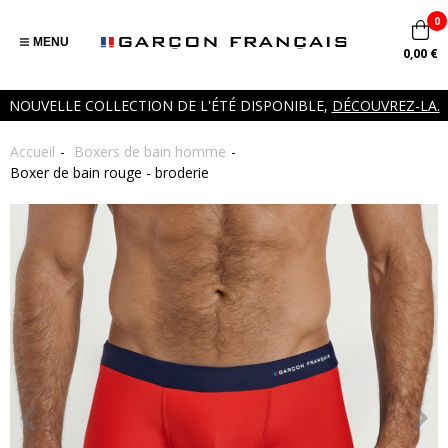
0
MENU
0,00 €
NOUVELLE COLLECTION DE L'ÉTÉ DISPONIBLE,
DÉCOUVREZ-LA.
Accueil
Boxers de bain homme
Boxer de bain rouge - broderie