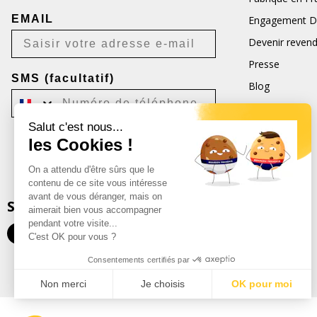
EMAIL
Engagement D
Devenir reven
Presse
SMS (facultatif)
Blog
CGV
Salut c'est nous...
CGU
les Cookies !
Je m'inscris
On a attendu d'être sûrs que le
Désabonnement possible à tout moment.
contenu de ce site vous intéresse
avant de vous déranger, mais on
SUIVEZ-NOUS
aimerait bien vous accompagner
pendant votre visite...
C'est OK pour vous ?
Consentements certifiés par
Non merci
Je choisis
OK pour moi
Plateforme de Gestion du Consentement : Personnalisez vos Optio
Axeptio consent