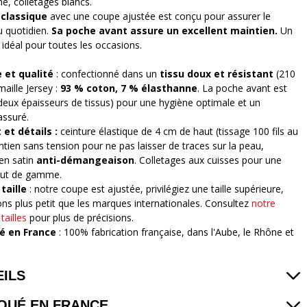
e, colletages blancs.
 classique
avec une coupe ajustée est conçu pour assurer le
u quotidien.
Sa poche avant assure un excellent maintien.
Un
 idéal pour toutes les occasions.
 et qualité
: confectionné dans un
tissu doux et résistant
(210
aille Jersey :
93 % coton, 7 % élasthanne
. La poche avant est
deux épaisseurs de tissus) pour une hygiène optimale et un
assuré.
 et détails :
ceinture élastique de 4 cm de haut (tissage 100 fils au
ntien sans tension pour ne pas laisser de traces sur la peau,
 en satin
anti-démangeaison
. Colletages aux cuisses pour une
haut de gamme.
 taille
: notre coupe est ajustée, privilégiez une taille supérieure,
lons plus petit que les marques internationales. Consultez
notre
tailles
pour plus de précisions.
ué en France
: 100% fabrication française, dans l'Aube, le Rhône et
ILS
QUÉ EN FRANCE