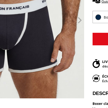
Guid
Bo
LI
dès
ÉC
Éch
DESCR
Boxer cl