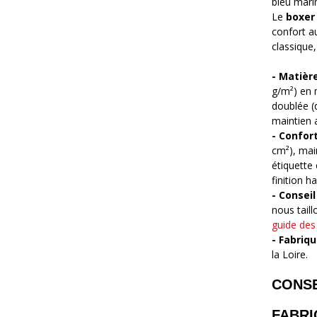
bleu marin
Le
boxer
confort a
classique,
- Matière
g/m²) en m
doublée (
maintien 
- Confort
cm²), mai
étiquette
finition 
- Conseil
nous tail
guide des 
- Fabriq
la Loire.
CONSE
FABRI