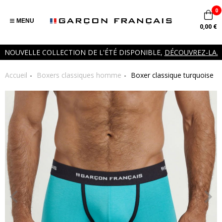
0
MENU
0,00 €
NOUVELLE COLLECTION DE L'ÉTÉ DISPONIBLE,
DÉCOUVREZ-LA.
Accueil
Boxers classiques homme
Boxer classique turquoise