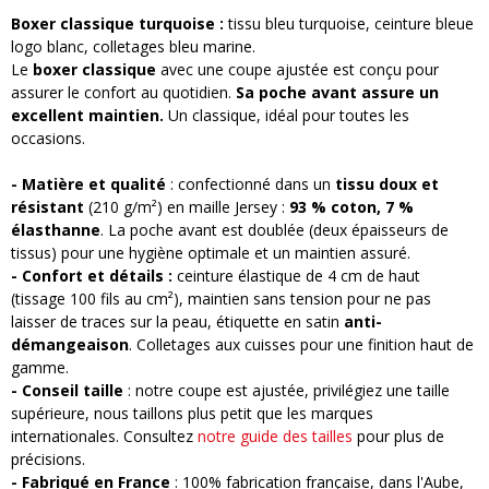
Boxer classique turquoise :
tissu bleu turquoise, ceinture bleue
logo blanc, colletages bleu marine.
Le
boxer classique
avec une coupe ajustée est conçu pour
assurer le confort au quotidien.
Sa poche avant assure un
excellent maintien.
Un classique, idéal pour toutes les
occasions.
- Matière et qualité
: confectionné dans un
tissu doux et
résistant
(210 g/m²) en maille Jersey :
93 % coton, 7 %
élasthanne
. La poche avant est doublée (deux épaisseurs de
tissus) pour une hygiène optimale et un maintien assuré.
- Confort et détails :
ceinture élastique de 4 cm de haut
(tissage 100 fils au cm²), maintien sans tension pour ne pas
laisser de traces sur la peau, étiquette en satin
anti-
démangeaison
. Colletages aux cuisses pour une finition haut de
gamme.
- Conseil taille
: notre coupe est ajustée, privilégiez une taille
supérieure, nous taillons plus petit que les marques
internationales. Consultez
notre guide des tailles
pour plus de
précisions.
- Fabriqué en France
: 100% fabrication française, dans l'Aube,