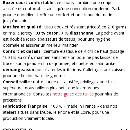
Boxer court confortable :
ce shorty combine une coupe
ajustée et confortable, ainsi qu'une conception moderne. Parfait
pour le quotidien, il offre un confort et une tenue du matin
jusqu’au soir.
Matière et qualité
: tissu doux et résistant (tricoté en 210 g/m²)
en maille Jersey :
93 % coton, 7 % élasthanne
. La poche avant
est doublée (deux épaisseurs de tissus) pour une hygiène
optimale et assurer un meilleur maintien.
Confort et détails
: ceinture élastique de 4 cm de haut (tissage
100 fils au cm²), maintien sans tension pour ne pas laisser de
traces sur la peau en fin de journée, étiquette en satin
anti-
démangeaison
pour éviter les irritations. Colletages aux cuisses
pour une finition haut de gamme.
Conseil taille
: notre coupe est ajustée, privilégiez une taille
supérieure, nous taillons plus petit que les marques
internationales. Consultez
notre guide des tailles
pour plus de
précisions.
Fabrication française
: 100 % « made in France » dans nos
ateliers situés dans l’Aube, le Rhône et la Loire, pour une
production vraiment locale.