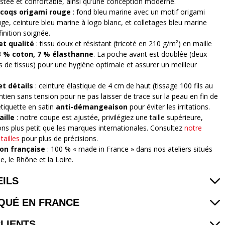
stée et confortable, ainsi qu'une conception moderne.
coqs origami rouge
: fond bleu marine avec un motif origami
uge, ceinture bleu marine à logo blanc, et colletages bleu marine
inition soignée.
et qualité
: tissu doux et résistant (tricoté en 210 g/m²) en maille
3 % coton, 7 % élasthanne
. La poche avant est doublée (deux
s de tissus) pour une hygiène optimale et assurer un meilleur
et détails
: ceinture élastique de 4 cm de haut (tissage 100 fils au
tien sans tension pour ne pas laisser de trace sur la peau en fin de
étiquette en satin
anti-démangeaison
pour éviter les irritations.
aille
: notre coupe est ajustée, privilégiez une taille supérieure,
lons plus petit que les marques internationales. Consultez
notre
tailles
pour plus de précisions.
ion française
: 100 % « made in France » dans nos ateliers situés
e, le Rhône et la Loire.
ILS
QUÉ EN FRANCE
CLIENTS