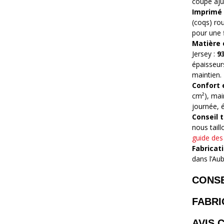
coupe aju
Imprimé 
(coqs) ro
pour une f
Matière 
Jersey :
9
épaisseur
maintien.
Confort 
cm²), main
journée, 
Conseil t
nous tail
guide des 
Fabricat
dans l’Aub
CONSE
FABRI
AVIS 