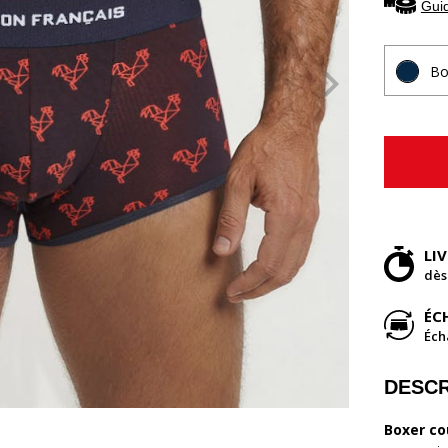
Guid
Bo
LI
dès
ÉC
Éch
DESCR
Boxer co