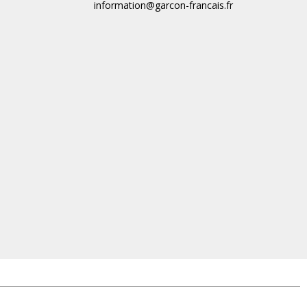
information@garcon-francais.fr
ions. Personnalisez vos préférences pour contrôler la manière dont vos