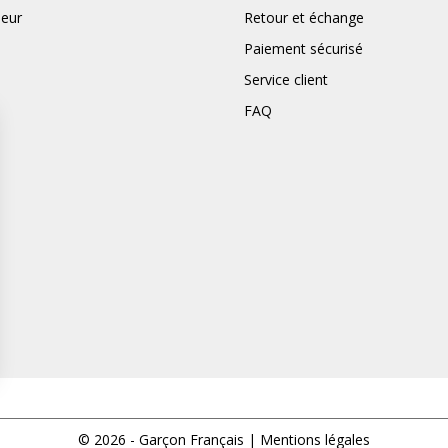
deur
Retour et échange
Paiement sécurisé
Service client
FAQ
ns
de confidentialité, en garantissant la conformité avec les réglementat
© 2026 - Garçon Français |
Mentions légales