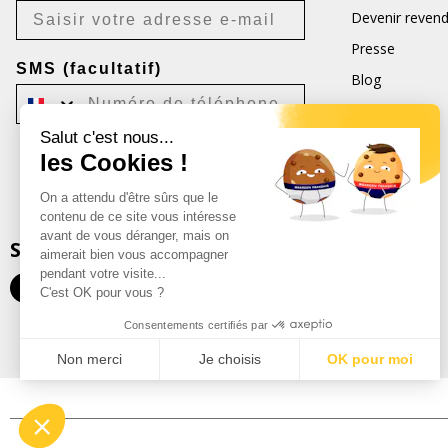
Devenir reven
Presse
SMS (facultatif)
Blog
CGV
Salut c'est nous...
CGU
les Cookies !
Je m'inscris
On a attendu d'être sûrs que le
Désabonnement possible à tout moment.
contenu de ce site vous intéresse
avant de vous déranger, mais on
SUIVEZ-NOUS
aimerait bien vous accompagner
pendant votre visite...
C'est OK pour vous ?
Consentements certifiés par
Non merci
Je choisis
OK pour moi
Plateforme de Gestion du Consentement : Personnalisez vos Optio
Axeptio consent
Notre plateforme vous permet d'adapter et de gérer vos paramètres 