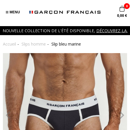
0
MENU
0,00 €
NOUVELLE COLLECTION DE L'ÉTÉ DISPONIBLE,
DÉCOUVREZ-LA.
Accueil
Slips homme
Slip bleu marine