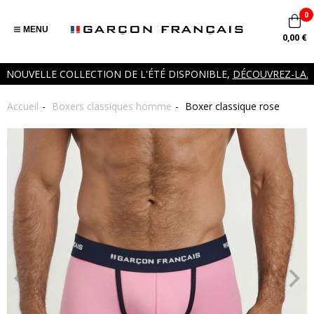
0
MENU
0,00 €
NOUVELLE COLLECTION DE L'ÉTÉ DISPONIBLE,
DÉCOUVREZ-LA.
Accueil
Boxers classiques homme
Boxer classique rose