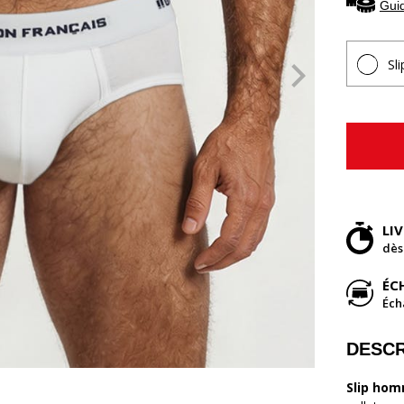
Guid
Sl
LI
dès
ÉC
Éch
DESCR
Slip hom