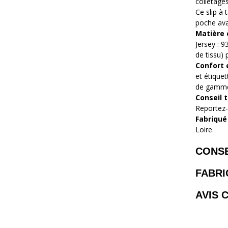
colletages
Ce slip à 
poche ava
Matière 
Jersey : 
de tissu) 
Confort 
et étique
de gamm
Conseil t
Reportez
Fabriqué
Loire.
CONSE
FABRI
AVIS 