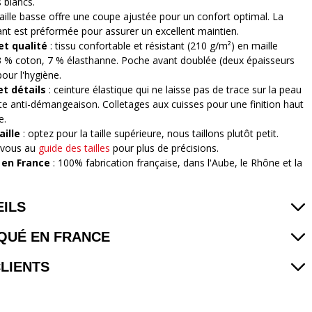
 blancs.
taille basse offre une coupe ajustée pour un confort optimal. La
nt est préformée pour assurer un excellent maintien.
et qualité
: tissu confortable et résistant (210 g/m²) en maille
93 % coton, 7 % élasthanne. Poche avant doublée (deux épaisseurs
pour l'hygiène.
et détails
: ceinture élastique qui ne laisse pas de trace sur la peau
tte anti-démangeaison. Colletages aux cuisses pour une finition haut
e.
aille
: optez pour la taille supérieure, nous taillons plutôt petit.
-vous au
guide des tailles
pour plus de précisions.
 en France
: 100% fabrication française, dans l'Aube, le Rhône et la
ILS
QUÉ EN FRANCE
CLIENTS