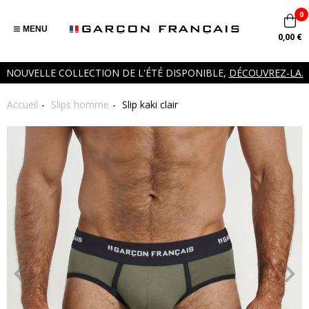
0
MENU
0,00 €
NOUVELLE COLLECTION DE L'ÉTÉ DISPONIBLE,
DÉCOUVREZ-LA.
Accueil
Slips homme
Slip kaki clair